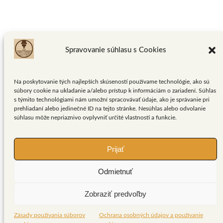
Spravovanie súhlasu s Cookies
Copyright 2026 © Vygraviruj.sk
Všeobecné obchodné podmienky
Na poskytovanie tých najlepších skúseností používame technológie, ako sú
Reklamačný poriadok
súbory cookie na ukladanie a/alebo prístup k informáciám o zariadení. Súhlas
Ochrana osobných údajov a používanie cookies
s týmito technológiami nám umožní spracovávať údaje, ako je správanie pri
Formulár na odstúpenie od zmluvy
prehliadaní alebo jedinečné ID na tejto stránke. Nesúhlas alebo odvolanie
Reklamačný formulár
súhlasu môže nepriaznivo ovplyvniť určité vlastnosti a funkcie.
Payments
Prijať
Hľadať:
Odmietnuť
Domov
Zobraziť predvoľby
Kontakt
O nás
E-shop
Zásady používania súborov
Ochrana osobných údajov a používanie