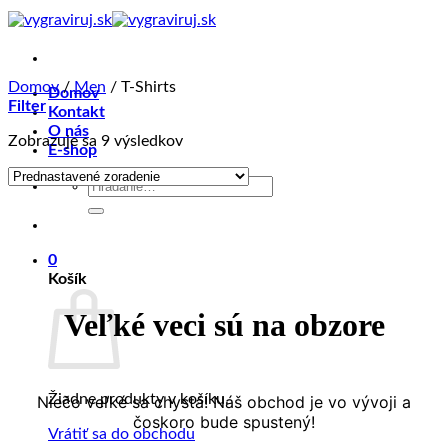
Skip
to
content
Domov
/
Men
/
T-Shirts
Domov
Filter
Kontakt
O nás
Zobrazuje sa 9 výsledkov
E-shop
Hľadať:
0
Košík
Veľké veci sú na obzore
Žiadne produkty v košíku.
Niečo veľké sa chystá! Náš obchod je vo vývoji a
čoskoro bude spustený!
Vrátiť sa do obchodu