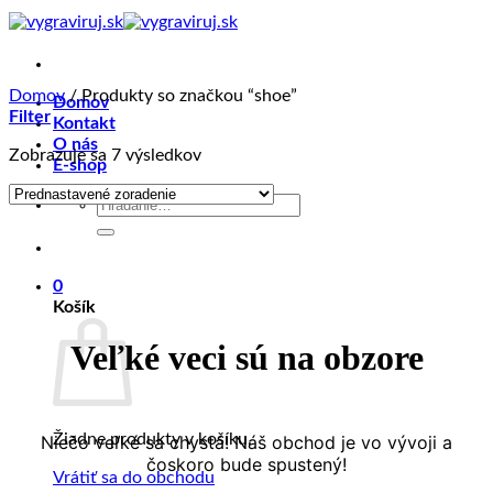
Skip
to
content
Domov
/
Produkty so značkou “shoe”
Domov
Filter
Kontakt
O nás
Zobrazuje sa 7 výsledkov
E-shop
Hľadať:
0
Košík
Veľké veci sú na obzore
Žiadne produkty v košíku.
Niečo veľké sa chystá! Náš obchod je vo vývoji a
čoskoro bude spustený!
Vrátiť sa do obchodu