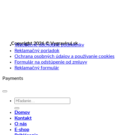
Copyright 2026 © Vygraviruj.sk
Všeobecné obchodné podmienky
Reklamačný poriadok
Ochrana osobných údajov a používanie cookies
Formulár na odstúpenie od zmluvy
Reklamačný formulár
Payments
Hľadať:
Domov
Kontakt
O nás
E-shop