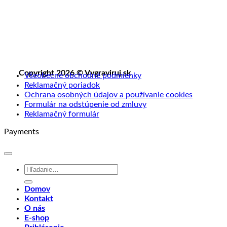
Copyright 2026 © Vygraviruj.sk
Všeobecné obchodné podmienky
Reklamačný poriadok
Ochrana osobných údajov a používanie cookies
Formulár na odstúpenie od zmluvy
Reklamačný formulár
Payments
Hľadať:
Domov
Kontakt
O nás
E-shop