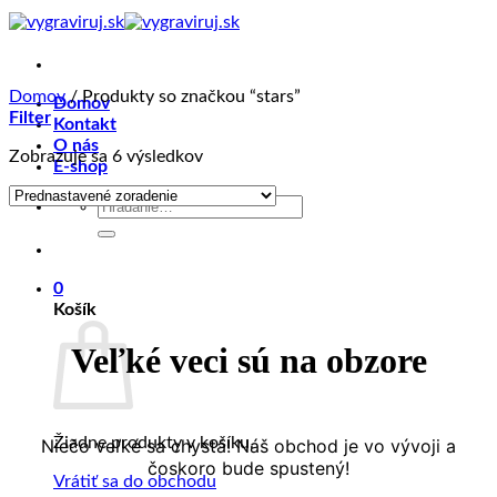
Skip
to
content
Domov
/
Produkty so značkou “stars”
Domov
Filter
Kontakt
O nás
Zobrazuje sa 6 výsledkov
E-shop
Hľadať:
0
Košík
Veľké veci sú na obzore
Žiadne produkty v košíku.
Niečo veľké sa chystá! Náš obchod je vo vývoji a
čoskoro bude spustený!
Vrátiť sa do obchodu