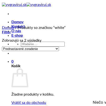
Skip
to
content
Domov
Kontakt
Domov
/
Produkty so značkou “white”
O nás
Filter
E-shop
Zobrazujú sa 2 výsledky
Hľadať:
0
Košík
Žiadne produkty v košíku.
Niečo v
Vrátiť sa do obchodu