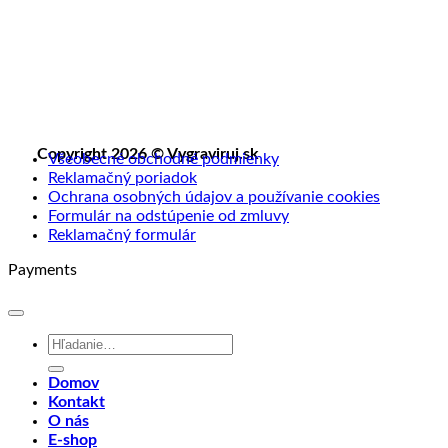
Copyright 2026 © Vygraviruj.sk
Všeobecné obchodné podmienky
Reklamačný poriadok
Ochrana osobných údajov a používanie cookies
Formulár na odstúpenie od zmluvy
Reklamačný formulár
Payments
Hľadať:
Domov
Kontakt
O nás
E-shop