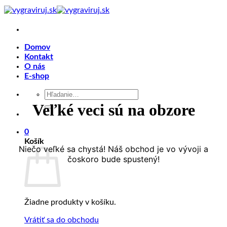
Skip
to
content
Domov
Kontakt
O nás
E-shop
Hľadať:
Veľké veci sú na obzore
0
Košík
Niečo veľké sa chystá! Náš obchod je vo vývoji a
čoskoro bude spustený!
Žiadne produkty v košíku.
Vrátiť sa do obchodu